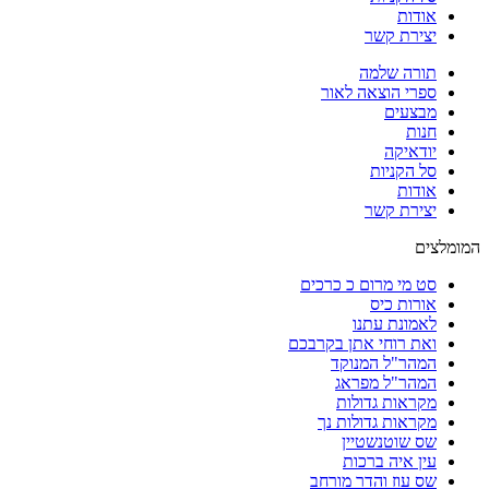
אודות
יצירת קשר
תורה שלמה
ספרי הוצאה לאור
מבצעים
חנות
יודאיקה
סל הקניות
אודות
יצירת קשר
המומלצים
סט מי מרום כ כרכים
אורות כיס
לאמונת עתנו
ואת רוחי אתן בקרבכם
המהר"ל המנוקד
המהר"ל מפראג
מקראות גדולות
מקראות גדולות נך
שס שוטנשטיין
עין איה ברכות
שס עוז והדר מורחב