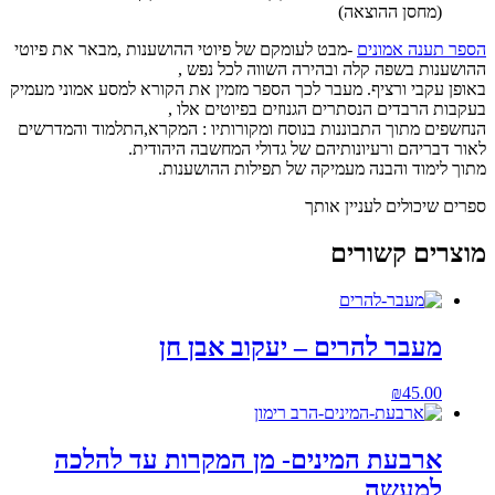
(מחסן ההוצאה)
הספר תענה אמונים
-מבט לעומקם של פיוטי ההושענות ,מבאר את פיוטי
ההושענות בשפה קלה ובהירה השווה לכל נפש ,
באופן עקבי ורציף. מעבר לכך הספר מזמין את הקורא למסע אמוני מעמיק
בעקבות הרבדים הנסתרים הגנוזים בפיוטים אלו ,
הנחשפים מתוך התבוננות בנוסח ומקורותיו : המקרא,התלמוד והמדרשים
לאור דבריהם ורעיונותיהם של גדולי המחשבה היהודית.
מתוך לימוד והבנה מעמיקה של תפילות ההושענות.
ספרים שיכולים לעניין אותך
מוצרים קשורים
מעבר להרים – יעקוב אבן חן
₪
45.00
ארבעת המינים- מן המקרות עד להלכה
למעשה