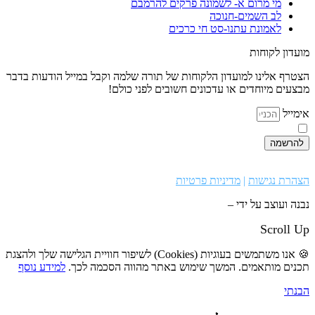
מי מרום א- לשמונה פרקים להרמבם
לב השמים-חנוכה
לאמונת עתנו-סט חי כרכים
מועדון לקוחות
הצטרף
אלינו
למועדון הלקוחות של תורה שלמה וקבל במייל הודעות בדבר
מבצעים מיוחדים או עדכונים חשובים לפני כולם!
אימייל
קראתי ואני מאשר/ת את
מדיניות הפרטיות
, באתר
להרשמה
הצהרת נגישות
|
מדיניות פרטיות
נבנה ועוצב על ידי –
סמארט סייטס
Scroll Up
🍪 אנו משתמשים בעוגיות (Cookies) לשיפור חוויית הגלישה שלך ולהצגת
תכנים מותאמים. המשך שימוש באתר מהווה הסכמה לכך.
למידע נוסף
הבנתי