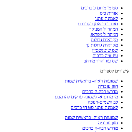
סט מי מרום כ כרכים
אורות כיס
לאמונת עתנו
ואת רוחי אתן בקרבכם
המהר"ל המנוקד
המהר"ל מפראג
מקראות גדולות
מקראות גדולות נך
שס שוטנשטיין
עין איה ברכות
שס עוז והדר מורחב
קישורים לספרים
שמועות ראיה- בראשית שמות
חזון עובדיה
מדרש רבה-ה כרכים
מי מרום א- לשמונה פרקים להרמבם
לב השמים-חנוכה
לאמונת עתנו-סט חי כרכים
שמועות ראיה- בראשית שמות
חזון עובדיה
מדרש רבה-ה כרכים