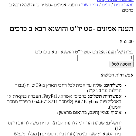
עמוד הבית
/
חגים
/
חגי תשרי
/ תענה אמונים -סט יו"ט והושנא רבא ב
כרכים
תענה אמונים -סט יו"ט והושנא רבא ב כרכים
₪
55.00
כמות של תענה אמונים -סט יו"ט והושנא רבא ב כרכים
הוספה לסל
אפשרויות רכישה:
משלוחים:
שליח עד הבית לכל רחבי הארץ ב-39 ש"ח (עבור
חבילות עד 20 ק"ג).
אפשרויות תשלום:
כרטיסי אשראי, PayPal, העברה בנקאית או
באפליקציות Bit / Paybox (למספר 054-6718711 בצירוף מספר
הזמנה).
איסוף עצמי (חינם, בתיאום מראש):
ירושלים: שכונת הר חומה (חנות הבית) | קרית משה (רחוב ריינס
12)
בית הספארי: שער בנימין (חנות בית הספרים) | מעלה מכמש