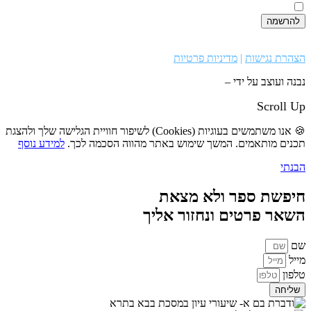
קראתי ואני מאשר/ת את
מדיניות הפרטיות
, באתר
להרשמה
הצהרת נגישות
|
מדיניות פרטיות
נבנה ועוצב על ידי –
סמארט סייטס
Scroll Up
🍪 אנו משתמשים בעוגיות (Cookies) לשיפור חוויית הגלישה שלך ולהצגת
תכנים מותאמים. המשך שימוש באתר מהווה הסכמה לכך.
למידע נוסף
הבנתי
חיפשת ספר ולא מצאת
השאר פרטים ונחזור אליך
שם
מייל
טלפון
שליחה