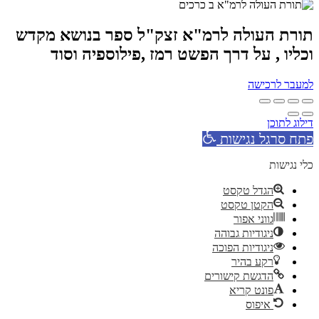
תורת העולה לרמ"א זצק"ל ספר בנושא מקדש
וכליו , על דרך הפשט רמז ,פילוספיה וסוד
למעבר לרכישה
דילוג לתוכן
פתח סרגל נגישות
כלי נגישות
הגדל טקסט
הקטן טקסט
גווני אפור
ניגודיות גבוהה
ניגודיות הפוכה
רקע בהיר
הדגשת קישורים
פונט קריא
איפוס