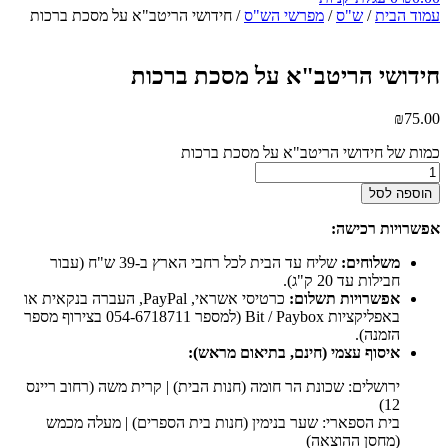
עמוד הבית
/
ש"ס
/
מפרשי הש"ס
/ חידושי הריטב"א על מסכת ברכות
חידושי הריטב"א על מסכת ברכות
₪
75.00
כמות של חידושי הריטב"א על מסכת ברכות
הוספה לסל
אפשרויות רכישה:
משלוחים:
שליח עד הבית לכל רחבי הארץ ב-39 ש"ח (עבור
חבילות עד 20 ק"ג).
אפשרויות תשלום:
כרטיסי אשראי, PayPal, העברה בנקאית או
באפליקציות Bit / Paybox (למספר 054-6718711 בצירוף מספר
הזמנה).
איסוף עצמי (חינם, בתיאום מראש):
ירושלים: שכונת הר חומה (חנות הבית) | קרית משה (רחוב ריינס
12)
בית הספארי: שער בנימין (חנות בית הספרים) | מעלה מכמש
(מחסן ההוצאה)